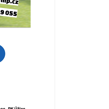
c , RK Úžice, 