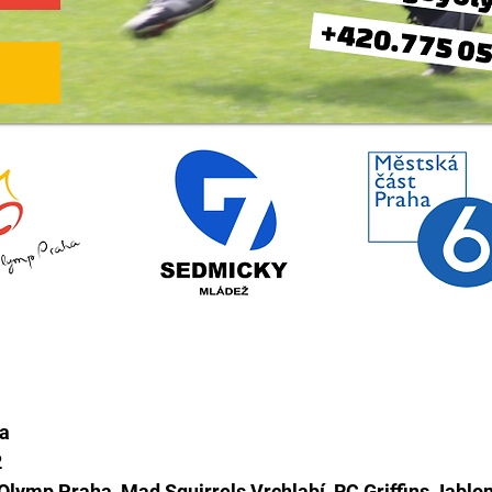
ta
2
Olymp Praha, Mad Squirrels Vrchlabí, RC Griffins Jablone