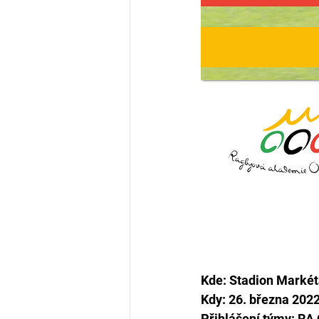
Kde: Stadion Marké
Kdy: 26. března 202
Přihlášení týmy: RA 