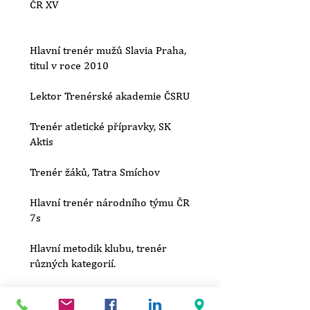
ČR XV
Hlavní trenér mužů Slavia Praha,
titul v roce 2010
Lektor Trenérské akademie ČSRU
Trenér atletické přípravky, SK
Aktis
Trenér žáků, Tatra Smíchov
Hlavní trenér národního týmu ČR
7s
Hlavní metodik klubu, trenér
různých kategorií.
Lektor programu Trenéři ve škole
a Tréneri v škole