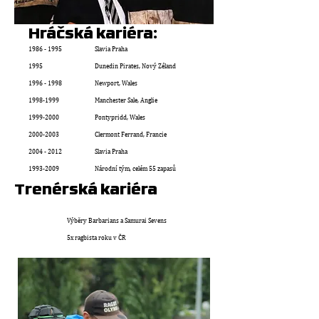
Hráčská kariéra:
1986 - 1995
Slavia Praha
1995
Dunedin Pirates, Nový Zéland
1996 - 1998
Newport, Wales
1998-1999
Manchester Sale, Anglie
1999-2000
Pontypridd, Wales
2000-2003
Clermont Ferrand, Francie
2004 - 2012
Slavia Praha
1993-2009
Národní tým, celém 55 zapasů
Trenérská kariéra
Výběry Barbarians a Samurai Sevens
5x ragbista roku v ČR