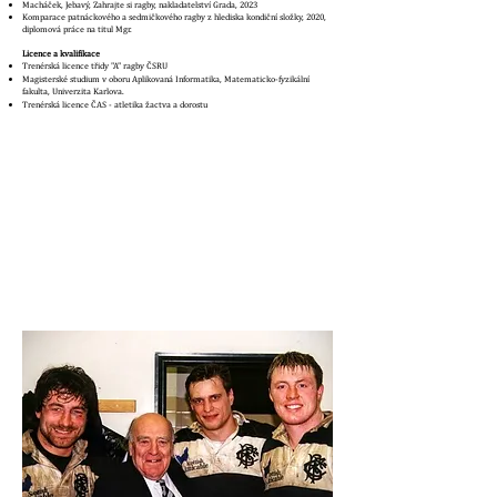
Macháček, Jebavý, Zahrajte si ragby, nakladatelství Grada, 2023
Komparace patnáckového a sedmičkového ragby z hlediska kondiční složky, 2020,
diplomová práce na titul Mgr.
Licence a kvalifikace
​Trenérská licence třidy "A" ragby ČSRU
Magisterské studium v oboru Aplikovaná Informatika, Matematicko-fyzikální
fakulta, Univerzita Karlova.
Trenérská licence ČAS - atletika žactva a dorostu