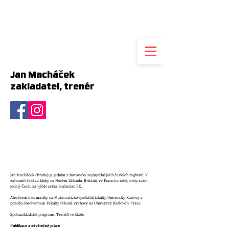
Jan Macháček
zakladatel, trenér
Jan Macháček (Praha) je jedním z historicky nejúspěšnějších českých ragbistů. V
zahraničí hrál za kluby na Novém Zélandu, Británii, ve Francii a také, coby zatím
jediný Čech, za výběr světa Barbarian F.C.
Absolvent informatiky na Matematicko-fyzikální fakulty Univerzity Karlovy a
později absolventem Fakulty tělesné výchovy na Univerzitě Karlově v Praze.
Spoluzakladatel programu
Trenéři ve škole.
Publikace a závěrečné práce