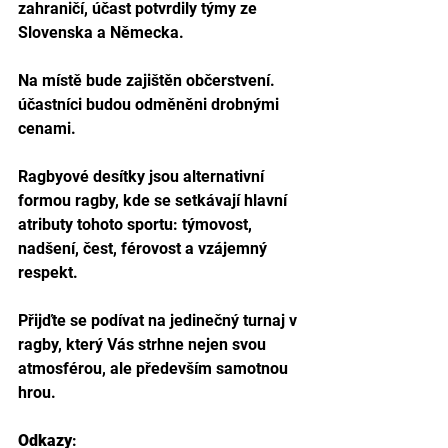
zahraničí, účast potvrdily týmy ze 
Slovenska a Německa.
Na místě bude zajištěn občerstvení. 
účastníci budou odměněni drobnými 
cenami.
Ragbyové desítky jsou alternativní 
formou ragby, kde se setkávají hlavní 
atributy tohoto sportu: týmovost, 
nadšení, čest, férovost a vzájemný 
respekt.
Přijďte se podívat na jedinečný turnaj v 
ragby, který Vás strhne nejen svou 
atmosférou, ale především samotnou 
hrou.
Odkazy
: